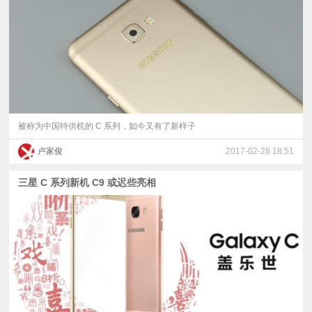
视
频
科
普
被称为中国特供机的 C 系列，如今又有了新样子
卢家俊
2017-02-28 18:51
体
三星 C 系列新机 C9 或迟些亮相
验
专
题