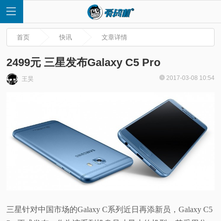
首页
快讯
文章详情
2499元 三星发布Galaxy C5 Pro
2017-03-08 10:54
王昊
首
页
快
讯
评
三星针对中国市场的Galaxy C系列近日再添新员，Galaxy C5
测