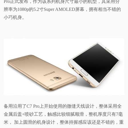
Pro正式发布，作为该系列机身尺寸最小的机型，其采用分
辨率为1080p的5.2寸Super AMOLED屏幕，拥有相当不错的
视
小巧机身。
频
科
普
体
验
专
备用沿用了C7 Pro上开始使用的微缝天线设计，整体采用全
题
金属后盖+喷砂工艺，触感比较细腻顺滑，整机厚度只有7毫
米， 加上圆滑的机身设计，整体持握感应该还是不错的，重