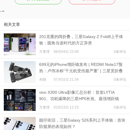
-->
相关文章
201克重的阔折叠，三星Galaxy Z Fold8上手体
验：圆角当道时代的方正异类
方查理
08月04日 22:08
0条评论
699元的iPhone增距镜发布 | REDMI Note17预
热：卢伟冰称“千元机受伤最严重” | 三星宽折叠
或7月22日发布
布朗
07月02日 21:34
0条评论
vivo X300 Ultra影像汇总分析：首发LYTIA
901、功耗爆降的三星HP0长焦、最强增距镜
方查理
03月23日 12:23
0条评论
靓仔依旧，三星Galaxy S26系列上手体验：首块
防窥屏的表现如何？