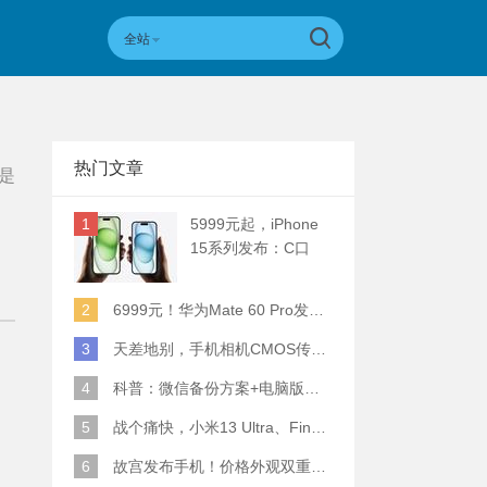
全站
热门文章
是
1
5999元起，iPhone
15系列发布：C口
+钛合金+全员灵动岛
+5倍潜望长焦
2
6999元！华为Mate 60 Pro发布：麒麟9000S+卫星通话 (附初步跑分)
3
天差地别，手机相机CMOS传感器实际面积对比
4
科普：微信备份方案+电脑版丢失数据恢复指南
5
战个痛快，小米13 Ultra、Find X6 Pro、vivo X90 Pro+、小米12SU拍照横评
6
故宫发布手机！价格外观双重逆天！