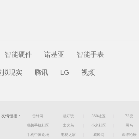
智能硬件
诺基亚
智能手表
虚拟现实
腾讯
LG
视频
友情链接：
雷锋网
|
超好玩
|
360社区
|
72变
联想手机社区
|
太火鸟
|
小米社区
|
i黑马
手机中国论坛
|
电视之家
|
威锋网
|
迅维论坛