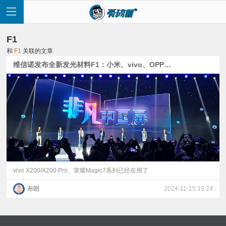
F1
和
F1
关联的文章
维信诺发布全新发光材料F1：小米、vivo、OPPO、荣耀新机都将搭载
首
页
快
讯
vivo X200/X200 Pro、荣耀Magic7系列已经在用了
布朗
2024-11-15 13:24
评
测