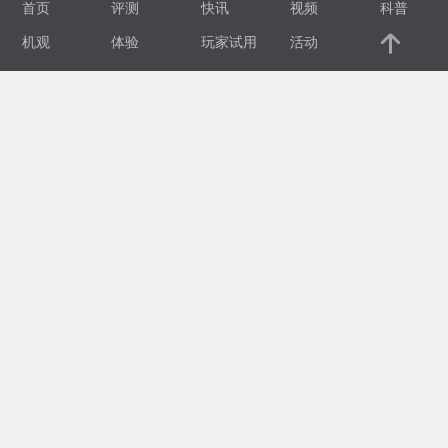
首页
评测
快讯
视频
科普
视
机观
体验
玩家试用
活动
频
科
普
体
验
专
题