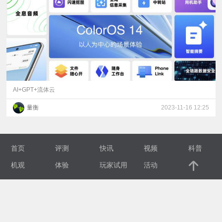
视
频
科
普
AI+GPT+流体云
量衡
2023-11-16 12:25
体
验
首页
评测
快讯
视频
科普
专
机观
体验
玩家试用
活动
题