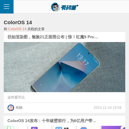
ColorOS 14
和
ColorOS 14
关联的文章
彷如渲染图，魅族21正面照公布 | 惊！红魔9 Pro是6500mAh电池 | ColorOS 14发布：连一加8T都有份
首
页
快
讯
这外观可以
布朗
2023-11-16 19:58
评
ColorOS 14发布：十年破壁前行，为6亿用户带来智慧流畅新体验
测