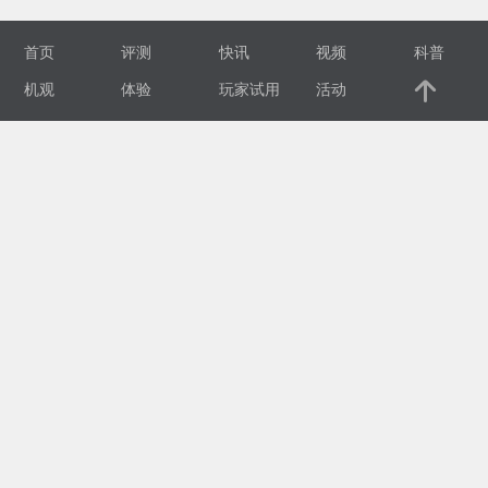
视
首页
评测
快讯
视频
科普
频
机观
体验
玩家试用
活动
科
普
体
验
专
题