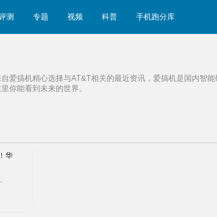
评测
专题
视频
科普
手机跑分库
来自爱搞机精心选择与
AT&T
相关的最近资讯，爱搞机是国内智能
这里你能看到未来的世界。
国！华
。