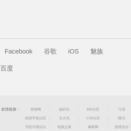
Facebook
谷歌
iOS
魅族
百度
友情链接：
雷锋网
|
超好玩
|
360社区
|
72变
联想手机社区
|
太火鸟
|
小米社区
|
i黑马
手机中国论坛
|
电视之家
|
威锋网
|
迅维论坛