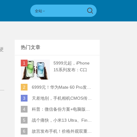
全站
热门文章
硬
1
5999元起，iPhone
15系列发布：C口
+钛合金+全员灵动岛
+5倍潜望长焦
2
6999元！华为Mate 60 Pro发布：麒麟9000S+卫星通话 (附初步跑分)
3
天差地别，手机相机CMOS传感器实际面积对比
4
科普：微信备份方案+电脑版丢失数据恢复指南
5
战个痛快，小米13 Ultra、Find X6 Pro、vivo X90 Pro+、小米12SU拍照横评
6
故宫发布手机！价格外观双重逆天！