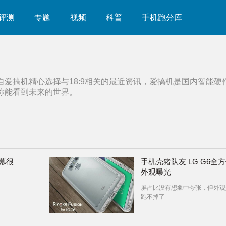
评测
专题
视频
科普
手机跑分库
自爱搞机精心选择与
18:9
相关的最近资讯，爱搞机是国内智能硬
你能看到未来的世界。
屏幕很
手机壳猪队友 LG G6全
外观曝光
屏占比没有想象中夸张，但外观
跑不掉了