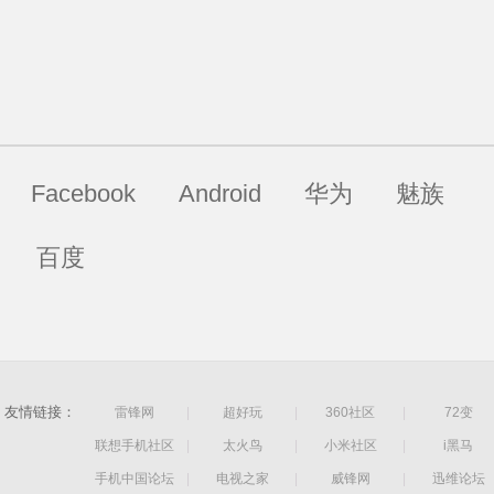
Facebook
Android
华为
魅族
百度
友情链接：
雷锋网
|
超好玩
|
360社区
|
72变
联想手机社区
|
太火鸟
|
小米社区
|
i黑马
手机中国论坛
|
电视之家
|
威锋网
|
迅维论坛