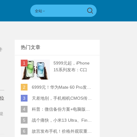
全站
热门文章
件
1
5999元起，iPhone
15系列发布：C口
+钛合金+全员灵动岛
+5倍潜望长焦
2
6999元！华为Mate 60 Pro发布：麒麟9000S+卫星通话 (附初步跑分)
方位
3
天差地别，手机相机CMOS传感器实际面积对比
4
科普：微信备份方案+电脑版丢失数据恢复指南
是
5
战个痛快，小米13 Ultra、Find X6 Pro、vivo X90 Pro+、小米12SU拍照横评
6
故宫发布手机！价格外观双重逆天！