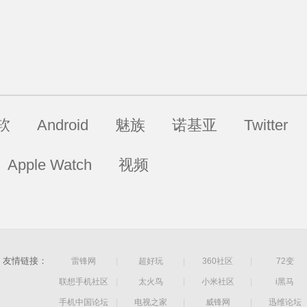
软
Android
魅族
诺基亚
Twitter
Apple Watch
视频
友情链接：
雷锋网
|
超好玩
|
360社区
|
72变
联想手机社区
|
太火鸟
|
小米社区
|
i黑马
手机中国论坛
|
电视之家
|
威锋网
|
迅维论坛