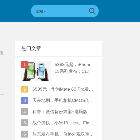
全站
热门文章
能
1
5999元起，iPhone
15系列发布：C口
+钛合金+全员灵动岛
+5倍潜望长焦
2
6999元！华为Mate 60 Pro发布：麒麟9000S+卫星通话 (附初步跑分)
3
天差地别，手机相机CMOS传感器实际面积对比
4
科普：微信备份方案+电脑版丢失数据恢复指南
5
战个痛快，小米13 Ultra、Find X6 Pro、vivo X90 Pro+、小米12SU拍照横评
6
故宫发布手机！价格外观双重逆天！