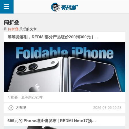
阔折叠
和
阔折叠
关联的文章
等等党落泪，REDMI部分产品涨价200到300元 | 5大厂的阔折叠/大屏机/小平板布局、折叠屏iPhone爆料
首
页
快
讯
可能要一直等到2028年
方查理
2026-07-06 20:53
评
699元的iPhone增距镜发布 | REDMI Note17预热：卢伟冰称“千元机受伤最严重” | 三星宽折叠或7月22日发布
测