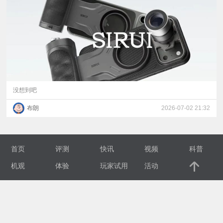
视
频
科
普
没想到吧
布朗
2026-07-02 21:32
体
验
首页
评测
快讯
视频
科普
专
机观
体验
玩家试用
活动
题