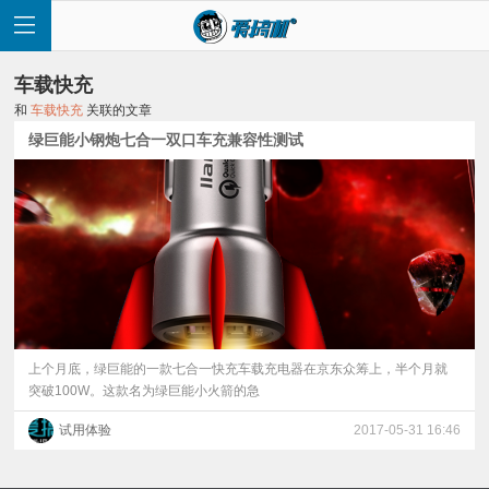
车载快充
和
车载快充
关联的文章
绿巨能小钢炮七合一双口车充兼容性测试
首
页
快
讯
上个月底，绿巨能的一款七合一快充车载充电器在京东众筹上，半个月就
突破100W。这款名为绿巨能小火箭的急
评
试用体验
2017-05-31 16:46
测