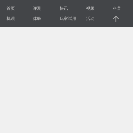
首页
评测
快讯
视频
科普
视
机观
体验
玩家试用
活动
频
科
普
体
验
专
题