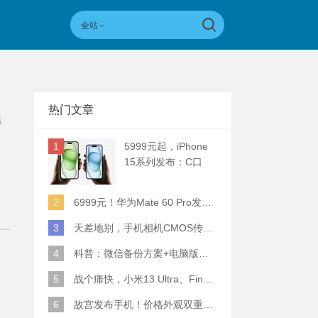
全站
热门文章
选
，
1
5999元起，iPhone
15系列发布：C口
+钛合金+全员灵动岛
+5倍潜望长焦
2
6999元！华为Mate 60 Pro发布：麒麟9000S+卫星通话 (附初步跑分)
3
天差地别，手机相机CMOS传感器实际面积对比
4
科普：微信备份方案+电脑版丢失数据恢复指南
5
战个痛快，小米13 Ultra、Find X6 Pro、vivo X90 Pro+、小米12SU拍照横评
6
故宫发布手机！价格外观双重逆天！