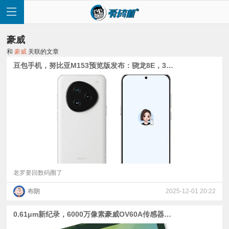
豪威
和
豪威
关联的文章
豆包手机，努比亚M153预览版发布：骁龙8E，3499元| 罗永浩12月30日发布细红线科技AI软件| 豪威2亿像素CMOS爆料
首
页
快
讯
老罗要回数码圈了
布朗
2025-12-01 20:22
评
0.61μm新纪录，6000万像素豪威OV60A传感器发布
测