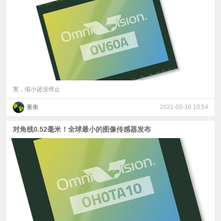
视
频
科
普
害，缩小还没停止
量衡
2021-05-10 10:54
体
对角线0.52毫米！全球最小的图像传感器发布
验
专
题