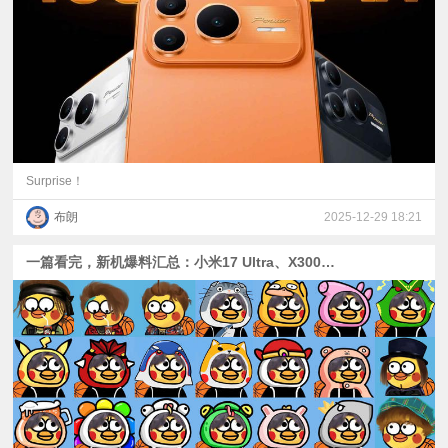
视
频
科
普
Surprise！
布朗
2025-12-29 18:21
体
一篇看完，新机爆料汇总：小米17 Ultra、X300U、Find X9U、荣耀WIN/Power2、一加Turbo、Z11 Turbo新机海
验
专
题