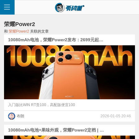
荣耀Power2
和
荣耀Power2
关联的文章
10080mAh电池，荣耀Power2发布：2699元起，首发天玑8500【附荣耀WIN系列、X70、iQOO Neo11、K90对比】
首
页
快
讯
入门版比WIN RT贵100，高配版便宜100
布朗
2026-01-05 20:46
评
10080mAh电池+果味外观，荣耀Power2定档 | 真我万级mAh新机泄露 | 一加Turbo 6/6V外观公布
测