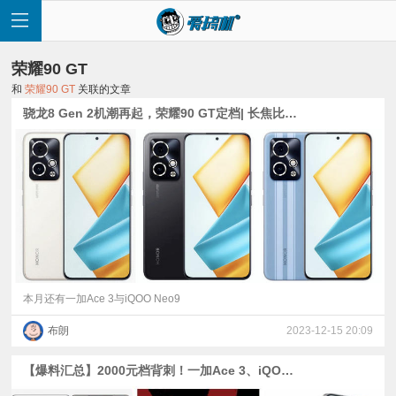
荣耀90 GT
和
荣耀90 GT
关联的文章
骁龙8 Gen 2机潮再起，荣耀90 GT定档| 长焦比主摄贵，真我GT5 Pro备件价公布 | K50系列推送澎湃OS开发版
首
页
快
讯
本月还有一加Ace 3与iQOO Neo9
布朗
2023-12-15 20:09
评
【爆料汇总】2000元档背刺！一加Ace 3、iQOO Neo9、荣耀90 GT将至|nova卫星通信？Find X7有3台？
测