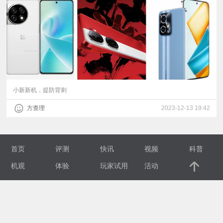
视
频
科
普
小新新机，提防背刺
方查理
2023-12-13 19:42
体
验
首页
评测
快讯
视频
科普
专
机观
体验
玩家试用
活动
题