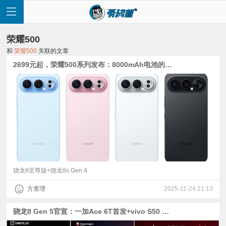
荣耀500
和
荣耀500
关联的文章
2699元起，荣耀500系列发布：8000mAh电池的骁龙8E与8sG4【附Reno15、vivo S30、nova 14系列对比】
首
页
快
讯
骁龙8至尊版+骁龙8s Gen 4
方查理
2025-11-24 21:13
评
骁龙8 Gen 5官宣：一加Ace 6T首发+vivo S50 Pro mini搭载| 荣耀500系列用骁龙8sG4与骁龙8E
测