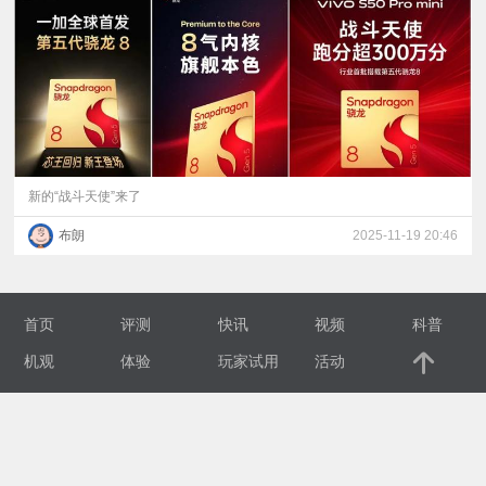
视
频
科
普
新的“战斗天使”来了
布朗
2025-11-19 20:46
体
验
首页
评测
快讯
视频
科普
专
机观
体验
玩家试用
活动
题