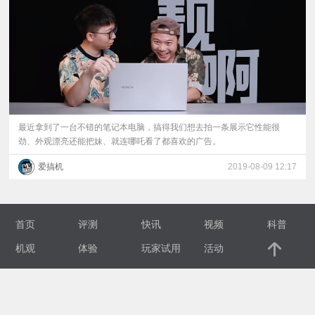
视
频
科
普
最近拿到了一台不错的笔记本电脑，搞得我们想去拍一条展示它性能很
劲、外观漂亮还能把妹、就连哪吒看了都喜欢的广告。
体
爱搞机
2019-08-09 12:17
验
首页
评测
快讯
视频
科普
专
机观
体验
玩家试用
活动
题