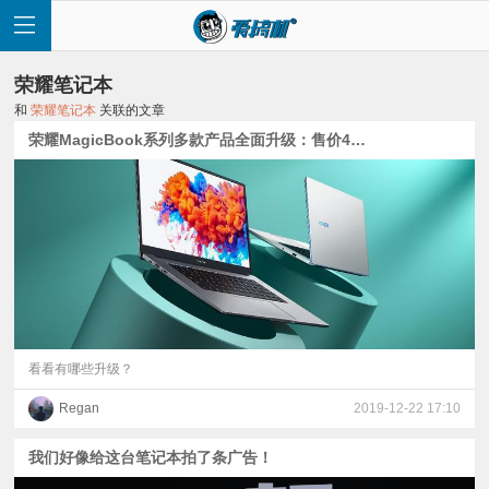
荣耀笔记本
和
荣耀笔记本
关联的文章
荣耀MagicBook系列多款产品全面升级：售价4199元起
首
页
快
讯
看看有哪些升级？
Regan
2019-12-22 17:10
评
我们好像给这台笔记本拍了条广告！
测