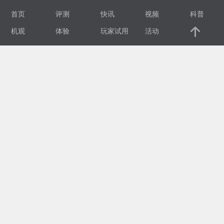
首页
评测
快讯
视频
科普
视
机观
体验
玩家试用
活动
频
科
普
体
验
专
题