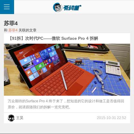
苏菲4
和
苏菲4
关联的文章
【91拆】次时代PC——微软 Surface Pro 4 拆解
首
页
快
讯
万众期待的Surface Pro 4 终于来了，想知道的它的设计和做工是否值得回
票价，就请跟随我们的拆解一览究竟吧。
评
王昊
2015-10-31 22:52
测