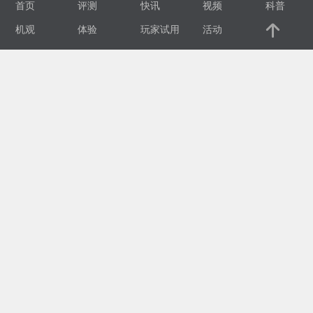
首页
评测
快讯
视频
科普
视
机观
体验
玩家试用
活动
频
科
普
体
验
专
题