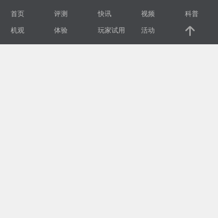
首页
评测
快讯
视频
科普
视
机观
体验
玩家试用
活动
频
科
普
体
验
专
题