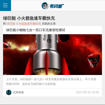
绿巨能 小火箭急速车载快充
和
绿巨能 小火箭急速车载快充
关联的文章
绿巨能小钢炮七合一双口车充兼容性测试
首
页
快
讯
上个月底，绿巨能的一款七合一快充车载充电器在京东众筹上，半个月就
突破100W。这款名为绿巨能小火箭的急
评
试用体验
2017-05-31 16:46
测