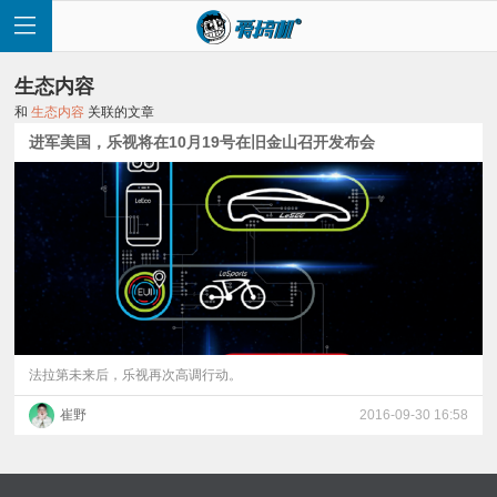
生态内容
和
生态内容
关联的文章
进军美国，乐视将在10月19号在旧金山召开发布会
首
页
快
讯
法拉第未来后，乐视再次高调行动。
崔野
2016-09-30 16:58
评
测