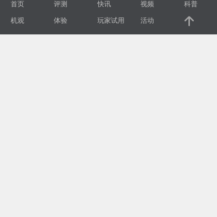
首页
评测
快讯
视频
科普
视
机观
体验
玩家试用
活动
频
科
普
体
验
专
题