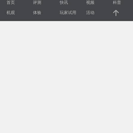
首页
评测
快讯
视频
科普
视
机观
体验
玩家试用
活动
频
科
普
体
验
专
题