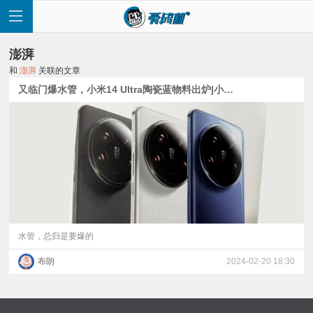
澎湃
和
澎湃
关联的文章
又临门爆水管，小米14 Ultra陶瓷蓝物料出炉|小米自研处理器曝光：联发科基带|1899元的潜望长焦新机？
首
页
快
讯
水管，总归是要爆的
布朗
2024-02-20 18:30
评
测