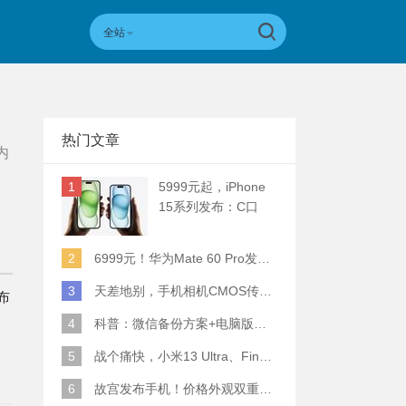
全站
热门文章
内
1
5999元起，iPhone
15系列发布：C口
+钛合金+全员灵动岛
+5倍潜望长焦
2
6999元！华为Mate 60 Pro发布：麒麟9000S+卫星通话 (附初步跑分)
3
天差地别，手机相机CMOS传感器实际面积对比
布
4
科普：微信备份方案+电脑版丢失数据恢复指南
5
战个痛快，小米13 Ultra、Find X6 Pro、vivo X90 Pro+、小米12SU拍照横评
6
故宫发布手机！价格外观双重逆天！