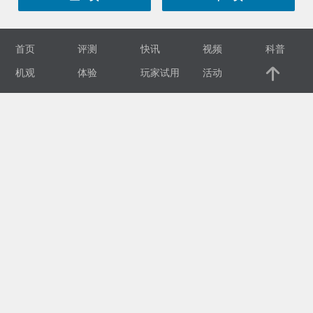
视
首页
评测
快讯
视频
科普
频
机观
体验
玩家试用
活动
科
普
体
验
专
题