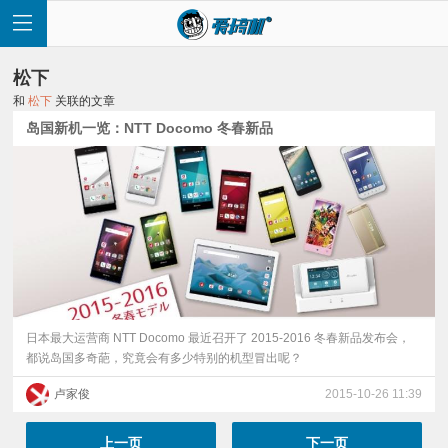
松下
和
松下
关联的文章
岛国新机一览：NTT Docomo 冬春新品
首
页
快
讯
日本最大运营商 NTT Docomo 最近召开了 2015-2016 冬春新品发布会，
都说岛国多奇葩，究竟会有多少特别的机型冒出呢？
评
卢家俊
2015-10-26 11:39
测
上一页
下一页