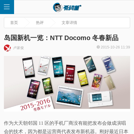
首页
热评
文章详情
岛国新机一览：NTT Docomo 冬春新品
2015-10-26 11:39
卢家俊
首
页
快
讯
评
作为大天朝邻国 11 区的手机厂商没有能把发布会做成演唱
测
会的技术，因为都是运营商代表发布新机器。刚好最近日本