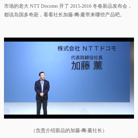
市场的老大 NTT Docomo 开了 2015-2016 冬春新品发布会，
视
都说岛国多奇葩，看看社长加藤
鹰
薰带来哪些产品吧。
频
科
普
体
验
专
题
（负责介绍新品的加藤
鹰
薰社长）