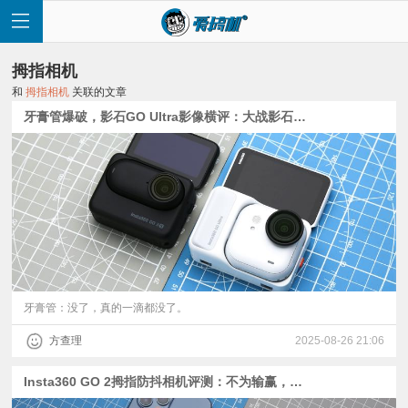
拇指相机
和
拇指相机
关联的文章
牙膏管爆破，影石GO Ultra影像横评：大战影石Ace Pro 2、GO 3S
首
页
快
讯
牙膏管：没了，真的一滴都没了。
方查理
2025-08-26 21:06
评
Insta360 GO 2拇指防抖相机评测：不为输赢，就为好玩
测