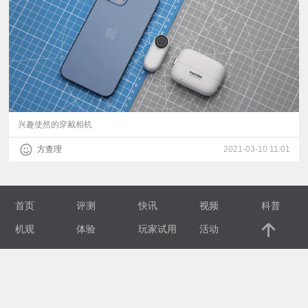
视
频
科
普
兴趣使然的穿戴相机
方查理
2021-03-10 11:01
体
验
首页
评测
快讯
视频
科普
专
机观
体验
玩家试用
活动
题