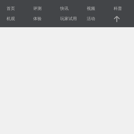
首页
评测
快讯
视频
科普
视
机观
体验
玩家试用
活动
频
科
普
体
验
专
题