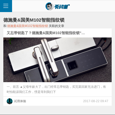
德施曼&国美M102智能指纹锁
和
德施曼&国美M102智能指纹锁
关联的文章
又忘带钥匙了？德施曼&国美M102智能指纹锁“治”好你的健忘症
首
页
快
讯
一、前言 ▲父母年龄大了，出门经常忘带钥匙，买完菜回家无法进门，有
时怕耽误我们工作，愣是等到我们下
评
试用体验
2017-08-22 09:47
测