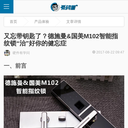
首页
产品体验
文章详情
又忘带钥匙了？德施曼&国美M102智能指
纹锁“治”好你的健忘症
首
2017-08-22 09:47
硬件有学问
一、前言
页
快
讯
评
测