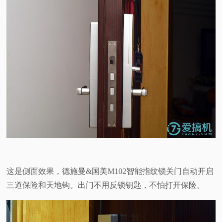
这是侧面效果，德施曼&国美M102智能指纹锁关门自动开启
三道保险和天地钩。出门不用反锁钥匙，不怕打开保险。