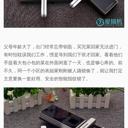
视
频
科
父母年龄大了，出门经常忘带钥匙，买完菜回家无法进门，
普
有时怕耽误我们工作，愣是等到我们下班才回家。看着他们
手提着大包小包的菜在外面闲逛了一天，也是够心疼的。前
体
不久，同一个小区的表姐家刚刚被人撬锁偷了，就让我打定
主意要换一套好用、安全的智能指纹锁了。
验
专
题