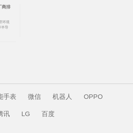
厂商排
济环境
率半导
元。
能手表
微信
机器人
OPPO
腾讯
LG
百度