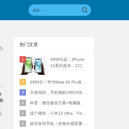
全站
热门文章
内
1
5999元起，iPhone
15系列发布：C口
+钛合金+全员灵动岛
+5倍潜望长焦
2
6999元！华为Mate 60 Pro发布：麒麟9000S+卫星通话 (附初步跑分)
3
天差地别，手机相机CMOS传感器实际面积对比
神
验
4
科普：微信备份方案+电脑版丢失数据恢复指南
影
5
战个痛快，小米13 Ultra、Find X6 Pro、vivo X90 Pro+、小米12SU拍照横评
手
6
故宫发布手机！价格外观双重逆天！