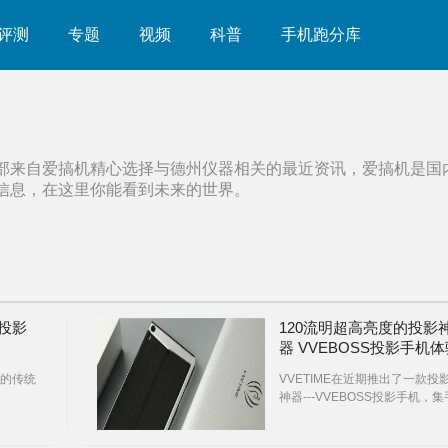
评测
专题
视频
科普
手机跑分库
部来自爱搞机精心选择与
德州仪器
相关的最近资讯，爱搞机是国
信息，在这里你能看到未来的世界。
光投影
120流明超高亮度的投影
器 VVEBOSS投影手机体
评测
的传统
VVETIME在近期推出了一款投
神器---VVEBOSS投影手机，集
机于投影功能与一体。