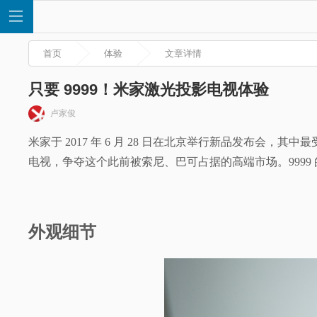
首页
体验
文章详情
只要 9999！米家激光投影电视体验
卢家俊
首
米家于 2017 年 6 月 28 日在北京举行新品发布
电视，争夺这个此前被索尼、巴可占据的高端市场。999
页
快
外观细节
讯
评
测