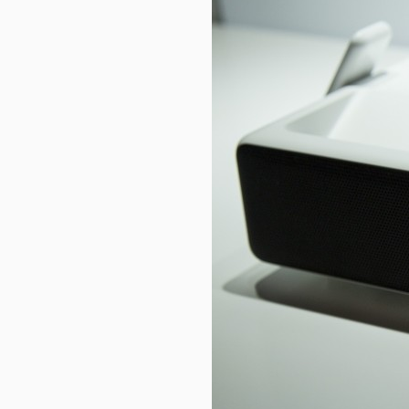
视
频
科
普
体
验
专
题