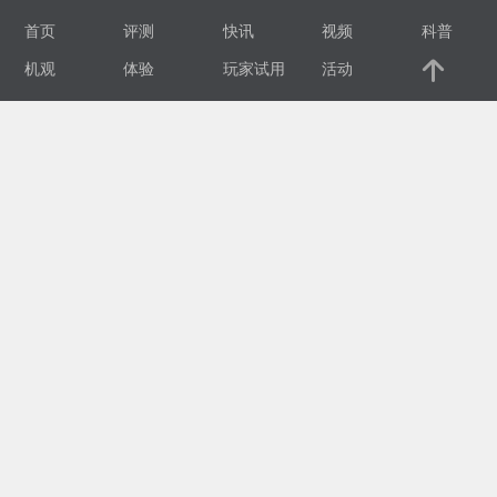
首页
评测
快讯
视频
科普
视
机观
体验
玩家试用
活动
频
科
普
体
验
专
题