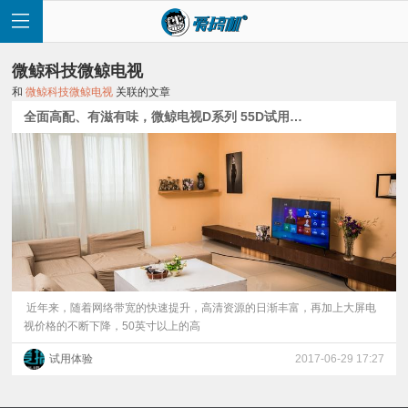
微鲸科技微鲸电视
和
微鲸科技微鲸电视
关联的文章
全面高配、有滋有味，微鲸电视D系列 55D试用体验
首
页
快
讯
近年来，随着网络带宽的快速提升，高清资源的日渐丰富，再加上大屏电
视价格的不断下降，50英寸以上的高
评
试用体验
2017-06-29 17:27
测