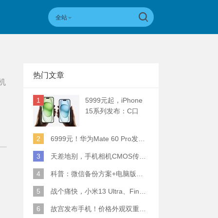
全站
热门文章
机
1
5999元起，iPhone
15系列发布：C口
+钛合金+全员灵动岛
+5倍潜望长焦
2
6999元！华为Mate 60 Pro发布：麒麟9000S+卫星通话 (附初步跑分)
3
天差地别，手机相机CMOS传感器实际面积对比
4
科普：微信备份方案+电脑版丢失数据恢复指南
5
战个痛快，小米13 Ultra、Find X6 Pro、vivo X90 Pro+、小米12SU拍照横评
6
故宫发布手机！价格外观双重逆天！