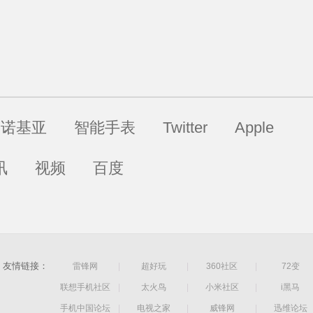
诺基亚
智能手表
Twitter
Apple
讯
视频
百度
友情链接：
雷锋网
|
超好玩
|
360社区
|
72变
联想手机社区
|
太火鸟
|
小米社区
|
i黑马
手机中国论坛
|
电视之家
|
威锋网
|
迅维论坛