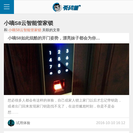
小嘀S8云智能管家锁
和
小嘀S8云智能管家锁
关联的文章
小嘀S8如此炫酷的开门姿势，漂亮妹子都会为你神魂颠倒
首
页
快
讯
想必很多人都会有这样的体验，自己或家人锁上家门以后才忘记带钥匙，
或者出门回来发现家门钥匙找不见了，在这些尴尬时刻，你是不是会
想……
评
试用体验
2016-10-10 16:12
测