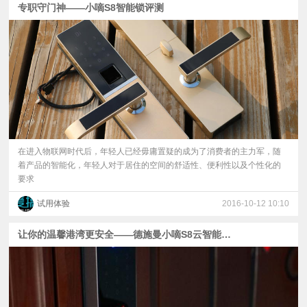
专职守门神——小嘀S8智能锁评测
视
频
科
普
在进入物联网时代后，年轻人已经毋庸置疑的成为了消费者的主力军，随
体
着产品的智能化，年轻人对于居住的空间的舒适性、便利性以及个性化的
要求
验
试用体验
2016-10-12 10:10
专
让你的温馨港湾更安全——德施曼小嘀S8云智能锁体验
题