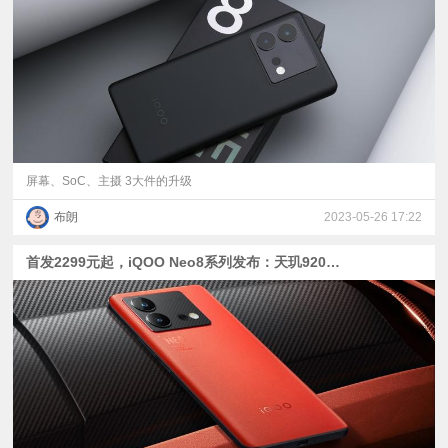
视
频
科
普
屏幕、SoC、主摄 3大件的升级
布朗
2023-05-26 17:22
体
首发2299元起，iQOO Neo8系列发布：天玑9200+与骁龙8+
验
专
题