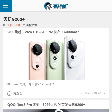
天玑9200+
和
天玑9200+
关联的文章
2499元起，vivo S19/S19 Pro发布：6000mAh直屏7 Gen 3、IP69的曲屏天玑9200+
首
页
快
讯
6000mAh电池，却只有7.19mm厚？
方查理
2024-05-30 20:47
评
iQOO Neo8 Pro评测：3099元起的首发天玑9200+
测