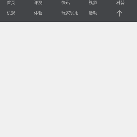
首页
评测
快讯
视频
科普
视
机观
体验
玩家试用
活动
频
科
普
体
验
专
题