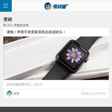
变砖
和
变砖
关联的文章
谨慎！苹果手表更新系统后或成砖头！
首
页
快
讯
还没升级的用户们，小心了。
崔野
2016-12-14 15:44
评
测