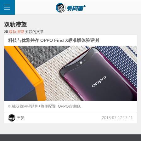
双轨潜望
和
双轨潜望
关联的文章
科技与优雅并存 OPPO Find X标准版体验评测
首
页
快
讯
机械双轨潜望结构+旗舰配置=OPPO真旗舰。
王昊
2018-07-17 17:41
评
测