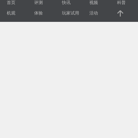
首页
评测
快讯
视频
科普
视
机观
体验
玩家试用
活动
频
科
普
体
验
专
题