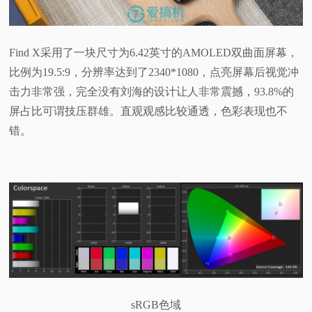
Find X采用了一块尺寸为6.42英寸的AMOLED双曲面屏幕，
比例为19.5:9，分辨率达到了2340*1080，点亮屏幕后视觉冲
击力非常强，完全没有刘海的设计让人非常震撼，93.8%的
屏占比可谓技压群雄。直观观感比较通透，色彩表现也不
错。
sRGB色域