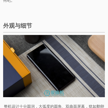
何吧。
视
频
外观与细节
科
普
体
验
专
题
整机设计十分圆润，大弧度的圆角、双曲面屏幕，犹如鹅卵