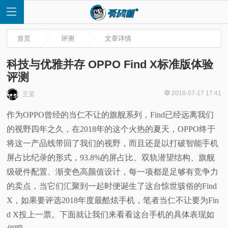
首页
评测
文章详情
科技与优雅并存 OPPO Find X标准版体验
评测
首
2018-07-17 17:41
王昊
作为OPPO曾经的当仁不让的旗舰系列，Find已经远离我们
页
的视野四年之久，在2018年的这个火热的夏天，OPPO终于
快
将这一产品线带回了我们的视野，而且还是以打破智能手机
屏占比纪录的形式，93.8%的屏占比、双轨潜望结构、旗舰
讯
级硬件配置、渐变色高颜值设计，每一项都是足够有竞争力
的卖点，当它们汇聚到一起时便诞生了这台惊世骇俗的Find
评
X，如果要评选2018年度最酷炫手机，笔者当仁不让要为Fin
d X投上一票。下面就让我们来看看这台手机的具体表现如
测