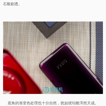
石般剔透。
底角的渐变色处理也十分自然，犹如琥珀般浑然天成。