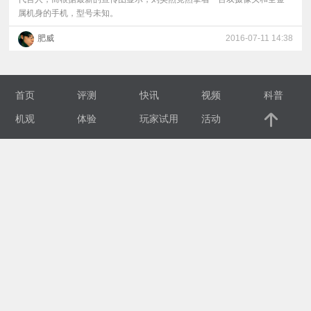
属机身的手机，型号未知。
视
肥威
2016-07-11 14:38
频
科
首页
评测
快讯
视频
科普
机观
体验
玩家试用
活动
普
体
验
专
题