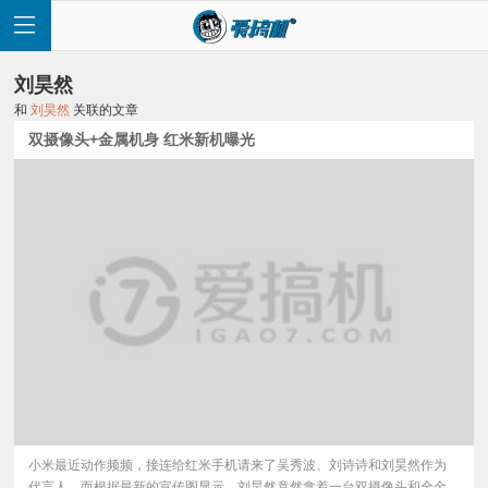
刘昊然
和
刘昊然
关联的文章
双摄像头+金属机身 红米新机曝光
首
页
快
讯
评
小米最近动作频频，接连给红米手机请来了吴秀波、刘诗诗和刘昊然作为
测
代言人，而根据最新的宣传图显示，刘昊然竟然拿着一台双摄像头和全金