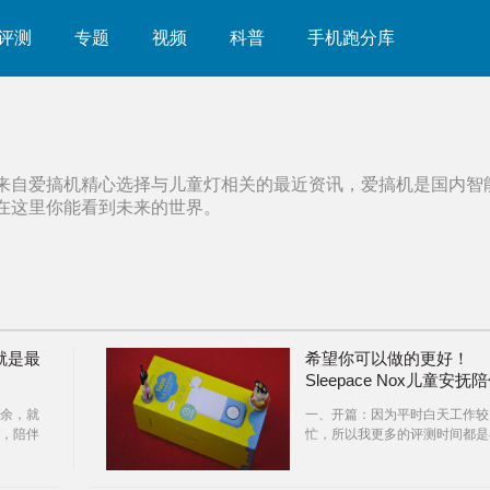
评测
专题
视频
科普
手机跑分库
来自爱搞机精心选择与
儿童灯
相关的最近资讯，爱搞机是国内智
在这里你能看到未来的世界。
就是最
希望你可以做的更好！
Sleepace Nox儿童安抚
灯评测有感
余，就
一、开篇：因为平时白天工作较
，陪伴
忙，所以我更多的评测时间都是
乡。不
晚上（孩子睡觉后）进行的。（
因此耽误了