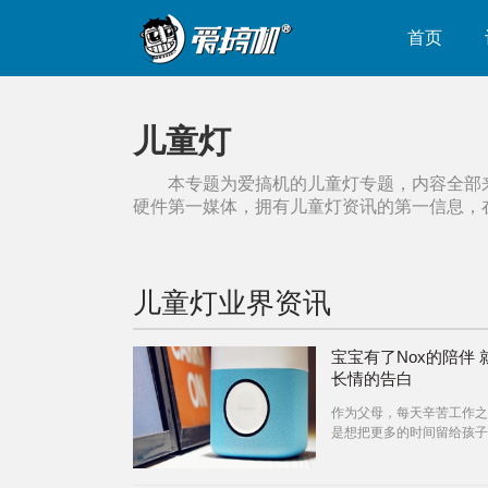
首页
儿童灯
本专题为爱搞机的
儿童灯
专题，内容全部
硬件第一媒体，拥有
儿童灯
资讯的第一信息，
儿童灯
业界资讯
宝宝有了Nox的陪伴 
长情的告白
作为父母，每天辛苦工作之
是想把更多的时间留给孩子
他们游戏欢乐，共同走进梦
知不觉，