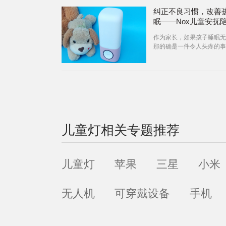
纠正不良习惯，改善
眠——Nox儿童安抚
体验
作为家长，如果孩子睡眠无
那的确是一件令人头疼的事
子睡眠质量下降会直接影响
身体的生
儿童灯
相关专题推荐
儿童灯
苹果
三星
小米
无人机
可穿戴设备
手机