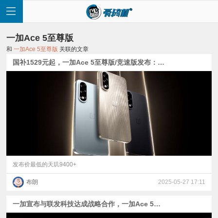
一加Ace 5至尊版
和
一加Ace 5至尊版
关联的文章
国补1529元起，一加Ace 5至尊版/竞速版发布：天玑9400+与首发天玑9400e
首
页
快
讯
发布价最低的天玑9400+
布朗
2025-05-27 17:11
评
一加宣布与联发科技达成战略合作，一加Ace 5竞速版将首发天玑9400e
测