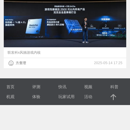
视
频
科
普
联发科x风驰游戏内核
方查理
2025-05-14 17:25
体
验
首页
评测
快讯
视频
科普
专
机观
体验
玩家试用
活动
题