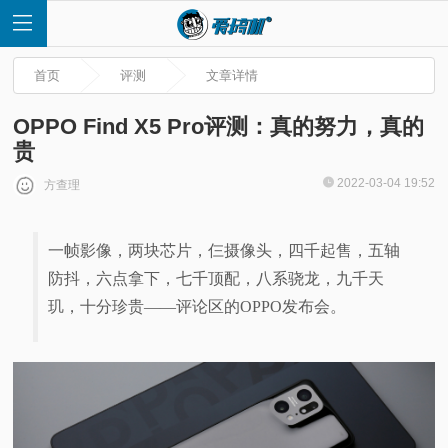
首页
评测
文章详情
OPPO Find X5 Pro评测：真的努力，真的
贵
首
2022-03-04 19:52
方查理
页
一帧影像，两块芯片，仨摄像头，四千起售，五轴
防抖，六点拿下，七千顶配，八系骁龙，九千天
快
玑，十分珍贵——评论区的OPPO发布会。
讯
评
测