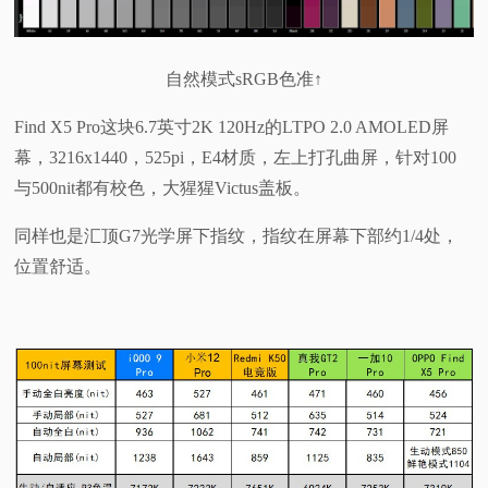
自然模式sRGB色准↑
Find X5 Pro这块6.7英寸2K 120Hz的LTPO 2.0 AMOLED屏
幕，3216x1440，525pi，E4材质，左上打孔曲屏，针对100
与500nit都有校色，大猩猩Victus盖板。
同样也是汇顶G7光学屏下指纹，指纹在屏幕下部约1/4处，
位置舒适。