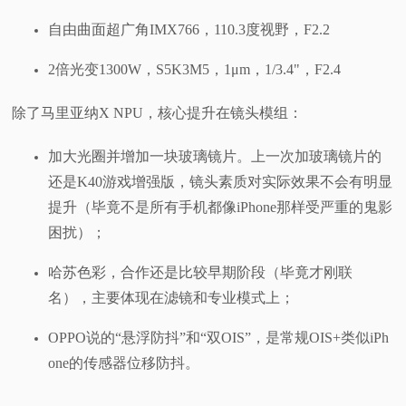
自由曲面超广角IMX766，110.3度视野，F2.2
2倍光变1300W，S5K3M5，1μm，1/3.4"，F2.4
除了马里亚纳X NPU，核心提升在镜头模组：
加大光圈并增加一块玻璃镜片。上一次加玻璃镜片的
还是K40游戏增强版，镜头素质对实际效果不会有明显
提升（毕竟不是所有手机都像iPhone那样受严重的鬼影
困扰）；
哈苏色彩，合作还是比较早期阶段（毕竟才刚联
名），主要体现在滤镜和专业模式上；
OPPO说的“悬浮防抖”和“双OIS”，是常规OIS+类似iPh
one的传感器位移防抖。