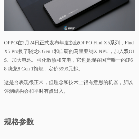
视
频
科
OPPO在2月24日正式发布年度旗舰OPPO Find X5系列，Find
X5 Pro换了骁龙8 Gen 1和自研的马里亚纳X NPU，加入双OI
普
S、加大电池、强化散热和充电，它也是现在国产唯一的IP6
8 骁龙8 Gen 1旗舰，定价5999元起。
体
这是台表现很正常，但理念和技术上很有意思的机器，所以
验
评测结构会和平时有点出入。
专
题
规格参数