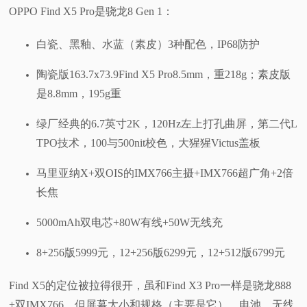
OPPO Find X5 Pro是骁龙8 Gen 1：
白瓷、黑釉、水蓝（素皮）3种配色，IP68防护
陶瓷版163.7x73.9Find X5 Pro8.5mm，重218g；素皮版
是8.8mm，195g重
绿厂经典的6.7英寸2K，120Hz左上打孔曲屏，第二代L
TPO技术，100与500nit校色，大猩猩Victus盖板
马里亚纳X+双OIS的IMX766主摄+IMX766超广角+2倍
长焦
5000mAh双电芯+80W有线+50W无线充
8+256版5999元，12+256版6299元，12+512版6799元
Find X5的定位被拉得很开，虽和Find X3 Pro一样是骁龙888
+双IMX766，但屏幕大小和规格（主要是它）、电池、无线