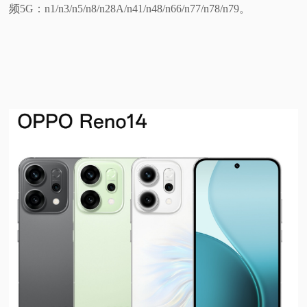
频5G：n1/n3/n5/n8/n28A/n41/n48/n66/n77/n78/n79。