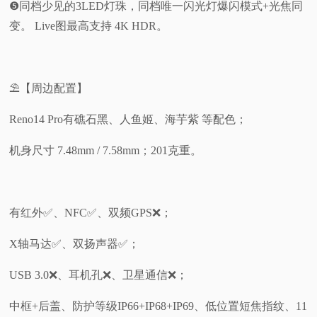
❺同档少见的3LED灯珠，同档唯一闪光灯爆闪模式+光焦同
变。 Live图最高支持 4K HDR。
⛱️【周边配置】
Reno14 Pro有礁石黑、人鱼姬、海芋紫 等配色；
机身尺寸 7.48mm / 7.58mm；201克重。
有红外✅️、NFC✅️、双频GPS❌️；
X轴马达✅️、双扬声器✅️；
USB 3.0❌、耳机孔❌、卫星通信❌；
中框+后盖、防护等级IP66+IP68+IP69、低位置短焦指纹、11