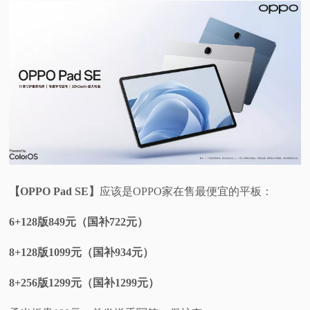
视
频
科
普
体
【OPPO Pad SE】
应该是OPPO家在售最便宜的平板：
验
6+128版849元（国补722元）
专
8+128版1099元（国补934元）
题
8+256版1299元（国补1299元）