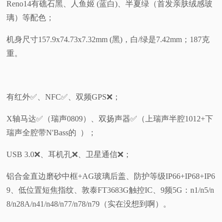
Reno14有礁石黑、人鱼姬 (蓝白)、半夏绿（首发亲肤绒感玻
璃）等配色；
机身尺寸157.9x74.73x7.32mm (黑)，白/绿是7.42mm；187克
重。
有红外✅️、NFC✅️、双频GPS❌️；
X轴马达✅（瑞声0809）️、双扬声器✅（上瑞声半腔1012+下
瑞声全腔带N'Bass的 ）；
USB 3.0❌、耳机孔❌、卫星通信❌；
铝合金直边磨砂中框+AG玻璃后盖、防护等级IP66+IP68+IP6
9、低位置短焦指纹、敦泰FT3683G触控IC、9频5G：n1/n5/n
8/n28A/n41/n48/n77/n78/n79（实在没想到啊）。