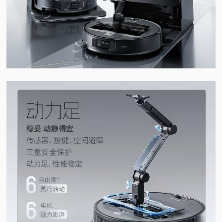
视
频
科
普
体
验
专
题