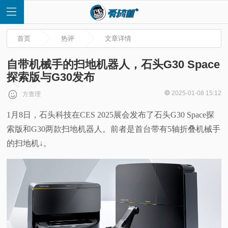
首页
热评
文章详情
自带机械手的扫地机器人，石头G30 Space
探索版与G30发布
首
2025-01-08 15:12
方查理
1月8日，石头科技在CES 2025展会发布了石头G30 Space探
页
索版和G30两款扫地机器人。前者是首台带有5轴折叠机械手
快
的扫地机↓。
讯
评
测