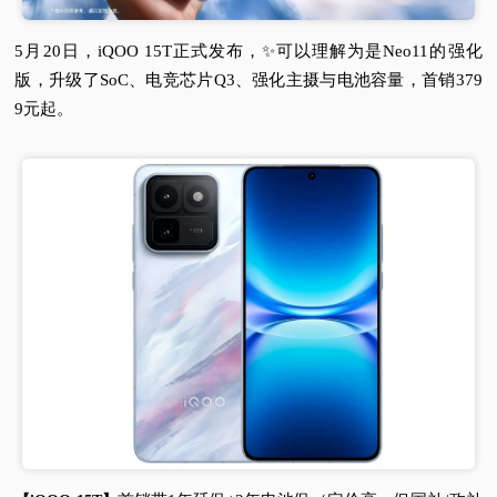
视
5月20日，iQOO 15T正式发布，✨可以理解为是Neo11的强化
版，升级了SoC、电竞芯片Q3、强化主摄与电池容量，首销379
频
9元起。
科
普
体
验
专
题