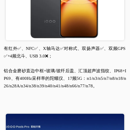
有红外✅️、NFC✅️、X轴马达✅️对称式、双扬声器✅️、双频GPS
✅️+4频北斗、USB 3.0❌️；
铝合金磨砂直边中框+玻璃/玻纤后盖、汇顶超声波指纹、IP68+I
P69、有400Hz采样率的陀螺仪、17频5G：n1/n3/n5/n7/n8/n18/n
26/n28A/n34/n38/n39/n40/n41/n48/n66/n77/n78。