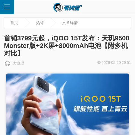
首页
热评
文章详情
首销3799元起，iQOO 15T发布：天玑9500
Monster版+2K屏+8000mAh电池【附多机
对比】
首
2026-05-20 20:51
方查理
页
快
讯
评
测