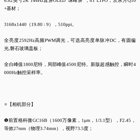
6.82英寸2K 144Hz直屏OLED“珠峰屏”，8T LTPO，京东方Q10
+基材；
3168x1440（19.80 : 9），510ppi。
全亮度2592Hz高频PWM调光，可选高亮度单脉冲DC，有圆偏
光,磐石玻璃盖板；
全白峰值1800尼特，局部峰值4500尼特。新版超感触控，瞬时4
000Hz触控采样率。
⭐【相机部分】
❶前置格科微GC16B（1600万像素，1μm，1/3.1型），F2.45，
等效27mm（物理3.74mm），视野73.5度；