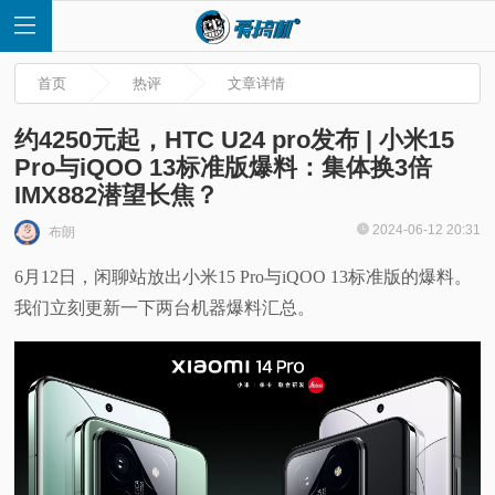
首页
热评
文章详情
约4250元起，HTC U24 pro发布 | 小米15
Pro与iQOO 13标准版爆料：集体换3倍
IMX882潜望长焦？
首
2024-06-12 20:31
布朗
页
6月12日，闲聊站放出小米15 Pro与iQOO 13标准版的爆料。
我们立刻更新一下两台机器爆料汇总。
快
讯
评
测