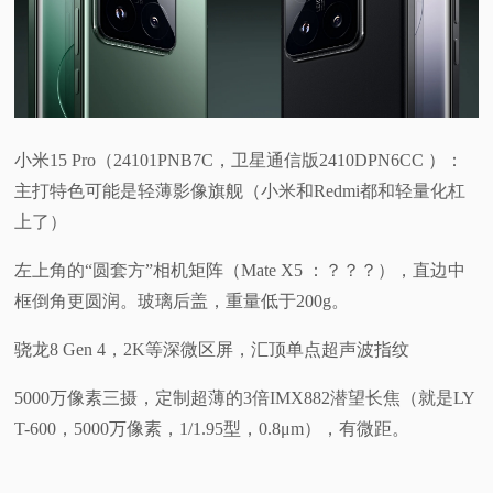
视
频
科
小米15 Pro（24101PNB7C，卫星通信版2410DPN6CC ）：
主打特色可能是轻薄影像旗舰（小米和Redmi都和轻量化杠
普
上了）
体
左上角的“圆套方”相机矩阵（Mate X5 ：？？？），直边中
框倒角更圆润。玻璃后盖，重量低于200g。
验
骁龙8 Gen 4，2K等深微区屏，汇顶单点超声波指纹
专
5000万像素三摄，定制超薄的3倍IMX882潜望长焦（就是LY
题
T-600，5000万像素，1/1.95型，0.8μm），有微距。