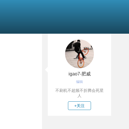
igao7-肥威
编辑
不刷机不超频不折腾会死星
人
+关注