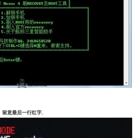
，
留意最后一行红字
。