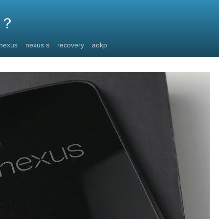
玩？
 nexus
nexus s
recovery
aokp