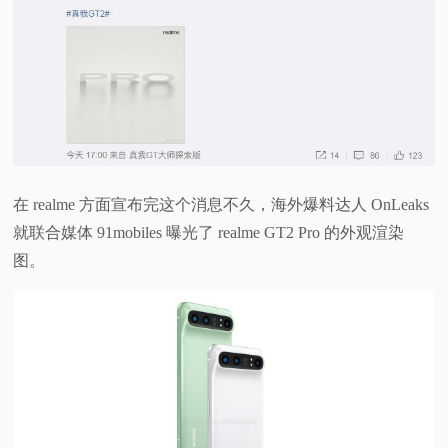
视
频
科
普
在 realme 方面宣布完这个消息不久，海外爆料达人 OnLeaks
体
就联合媒体 91mobiles 曝光了 realme GT2 Pro 的外观渲染
图。
验
专
题