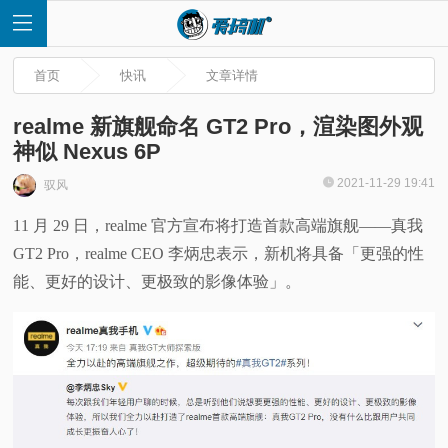
首页
快讯
文章详情
realme 新旗舰命名 GT2 Pro，渲染图外观
神似 Nexus 6P
首
2021-11-29 19:41
驭风
11 月 29 日，realme 官方宣布将打造首款高端旗舰——真我
页
GT2 Pro，realme CEO 李炳忠表示，新机将具备「更强的性
快
能、更好的设计、更极致的影像体验」。
讯
评
测