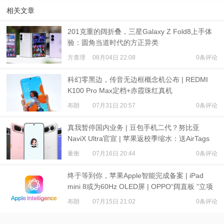
相关文章
201克重的阔折叠，三星Galaxy Z Fold8上手体
验：圆角当道时代的方正异类
方查理
08月04日 22:08
0条评论
科幻零黑边，传音无边框概念机公布 | REDMI
K100 Pro Max定档+赤霞珠红真机
布朗
07月31日 20:57
0条评论
真我暂停国内业务 | 豆包手机二代？努比亚
NaviX Ultra官宣 | 苹果返校季缩水：送AirTags
量衡
07月16日 20:44
0条评论
终于等到你，苹果Apple智能完成备案 | iPad
mini 8或为60Hz OLED屏 | OPPO“阔直板 ”立项
布朗
07月15日 21:02
0条评论