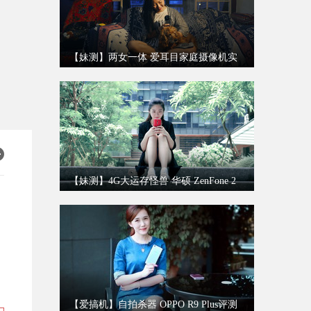
播放
【妹测】两女一体 爱耳目家庭摄像机实
测
播放
【妹测】4G大运存怪兽 华硕 ZenFone 2
体验
播放
【爱搞机】自拍杀器 OPPO R9 Plus评测