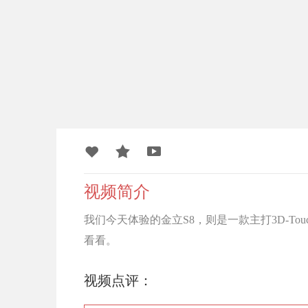
视频简介
我们今天体验的金立S8，则是一款主打3D-T
看看。
视频点评：