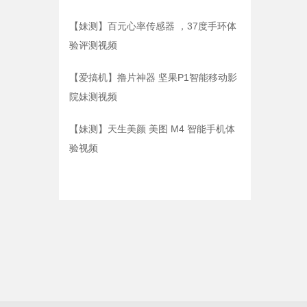
【妹测】百元心率传感器 ，37度手环体
验评测视频
【爱搞机】撸片神器 坚果P1智能移动影
院妹测视频
【妹测】天生美颜 美图 M4 智能手机体
验视频