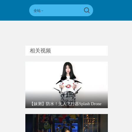
全站
相关视频
【妹测】防水！无人飞行器Splash Drone
上手体验