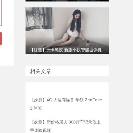
播放
【妹测】无惧黑夜 新版小蚁智能摄像机
体验
相关文章
播放
【妹测】4G 大运存怪兽 华硕 ZenFone
2 体验
【妹测】新价格屠夫 360行车记录仪上
手体验视频