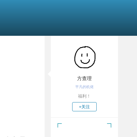
方查理
平凡的机佬
福利！
+关注